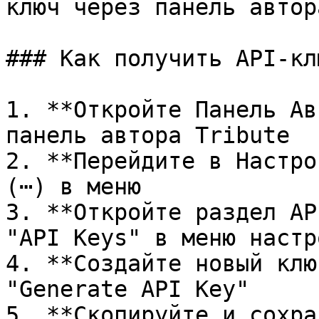
ключ через панель автора
### Как получить API-клю
1. **Откройте Панель Ав
панель автора Tribute

2. **Перейдите в Настро
(⋯) в меню

3. **Откройте раздел AP
"API Keys" в меню настро
4. **Создайте новый клю
"Generate API Key"

5. **Скопируйте и сохра