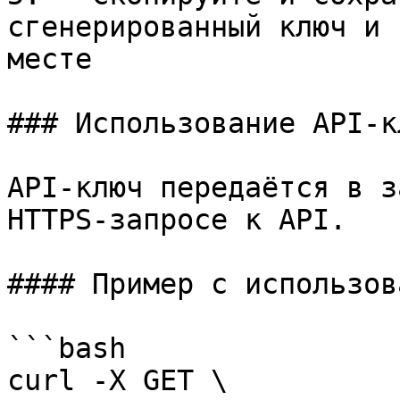
сгенерированный ключ и 
месте

### Использование API-кл
API-ключ передаётся в з
HTTPS-запросе к API.

#### Пример с использов
```bash

curl -X GET \
