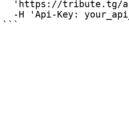
  'https://tribute.tg/api/v1/products' \

  -H 'Api-Key: your_api_key_here'
