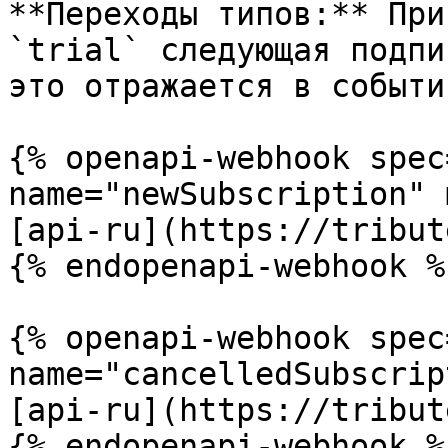
**Переходы типов:** При
`trial` следующая подпи
это отражается в событи
{% openapi-webhook spec
name="newSubscription" 
[api-ru](https://tribut
{% endopenapi-webhook %}
{% openapi-webhook spec
name="cancelledSubscrip
[api-ru](https://tribut
{% endopenapi-webhook %}