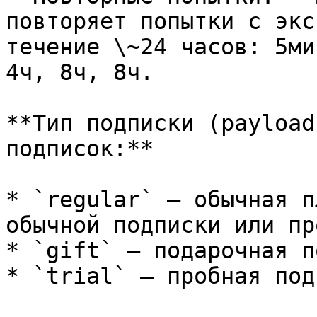
повторяет попытки с экс
течение \~24 часов: 5ми
4ч, 8ч, 8ч.

**Тип подписки (payload
подписок:**

* `regular` — обычная п
обычной подписки или пр
* `gift` — подарочная п
* `trial` — пробная под