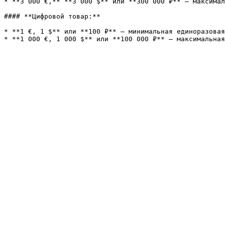
* **3 000 €,** **3 000 $** или **300 000 ₽** — максимал
#### **Цифровой товар:**

* **1 €, 1 $** или **100 ₽** — минимальная единоразовая