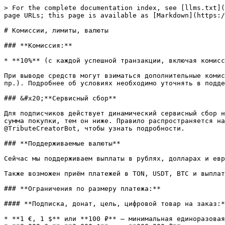
> For the complete documentation index, see [llms.txt](
page URLs; this page is available as [Markdown](https:/
# Комиссии, лимиты, валюты

### **Комиссия:**

* **10%** (с каждой успешной транзакции, включая комисс
При выводе средств могут взиматься дополнительные комис
пр.). Подробнее об условиях необходимо уточнять в подде
### &#x20;**Сервисный сбор**

Для подписчиков действует динамический сервисный сбор н
сумма покупки, тем он ниже. Правило распространяется на
@TributeCreatorBot, чтобы узнать подробности.

### **Поддерживаемые валюты**

Сейчас мы поддерживаем выплаты в рублях, долларах и евр
Также возможен приём платежей в TON, USDT, BTC и выплат
### **Ограничения по размеру платежа:**

#### **Подписка, донат, цель, цифровой товар на заказ:*
* **1 €, 1 $** или **100 ₽** — минимальная единоразовая