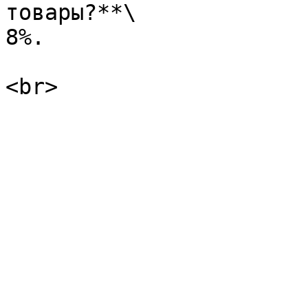
товары?**\

8%.
