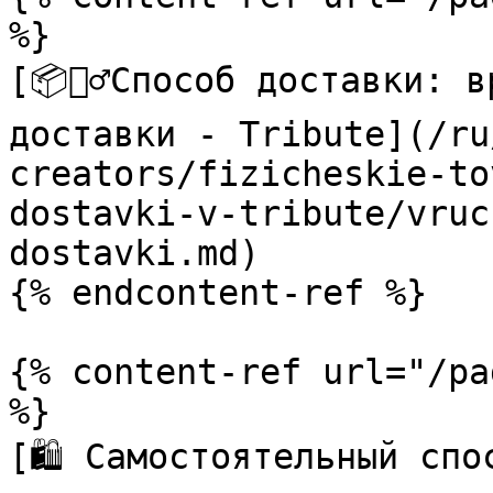
%}

[📦🚶‍♂️Способ доставки: 
доставки - Tribute](/ru
creators/fizicheskie-to
dostavki-v-tribute/vruc
dostavki.md)

{% endcontent-ref %}

{% content-ref url="/pa
%}

[🛍️ Самостоятельный спо