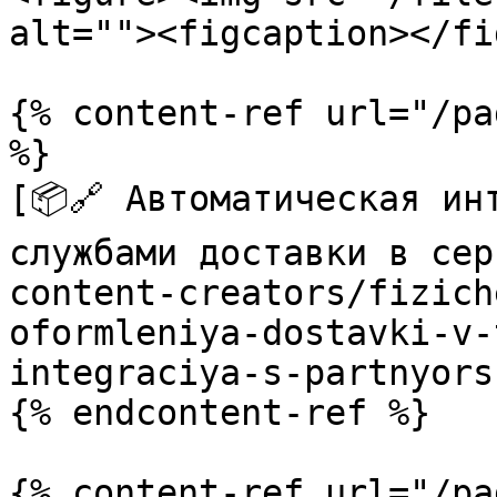
alt=""><figcaption></fi
{% content-ref url="/pa
%}

[📦🔗 Автоматическая ин
службами доставки в сер
content-creators/fizich
oformleniya-dostavki-v-
integraciya-s-partnyors
{% endcontent-ref %}

{% content-ref url="/pa