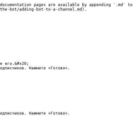
documentation pages are available by appending `.md` to 
the-bot/adding-bot-to-a-channel.md).

е его.&#x20;

одписчиков. Нажмите «Готово».
