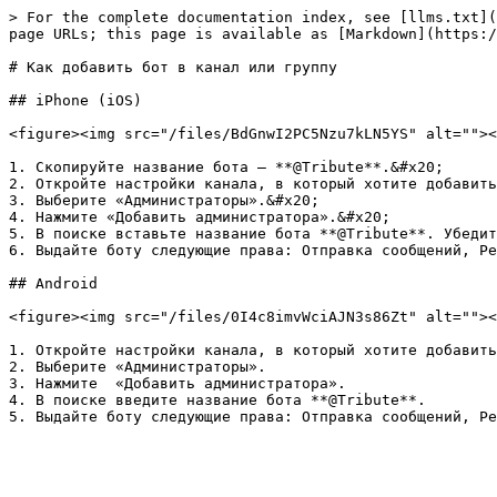
> For the complete documentation index, see [llms.txt](
page URLs; this page is available as [Markdown](https:/
# Как добавить бот в канал или группу

## iPhone (iOS)

<figure><img src="/files/BdGnwI2PC5Nzu7kLN5YS" alt=""><
1. Скопируйте название бота — **@Tribute**.&#x20;

2. Откройте настройки канала, в который хотите добавить
3. Выберите «Администраторы».&#x20;

4. Нажмите «Добавить администратора».&#x20;

5. В поиске вставьте название бота **@Tribute**. Убедит
6. Выдайте боту следующие права: Отправка сообщений, Ре
## Android

<figure><img src="/files/0I4c8imvWciAJN3s86Zt" alt=""><
1. Откройте настройки канала, в который хотите добавить
2. Выберите «Администраторы».

3. Нажмите  «Добавить администратора».

4. В поиске введите название бота **@Tribute**.
