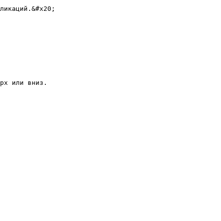
ликаций.&#x20;

рх или вниз.
