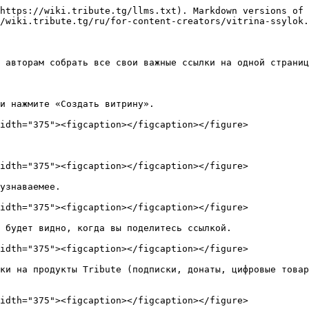
https://wiki.tribute.tg/llms.txt). Markdown versions of 
/wiki.tribute.tg/ru/for-content-creators/vitrina-ssylok.
 авторам собрать все свои важные ссылки на одной страниц
и нажмите «Создать витрину».

idth="375"><figcaption></figcaption></figure>

idth="375"><figcaption></figcaption></figure>

узнаваемее.

idth="375"><figcaption></figcaption></figure>

 будет видно, когда вы поделитесь ссылкой.

idth="375"><figcaption></figcaption></figure>

ки на продукты Tribute (подписки, донаты, цифровые товар
idth="375"><figcaption></figcaption></figure>
