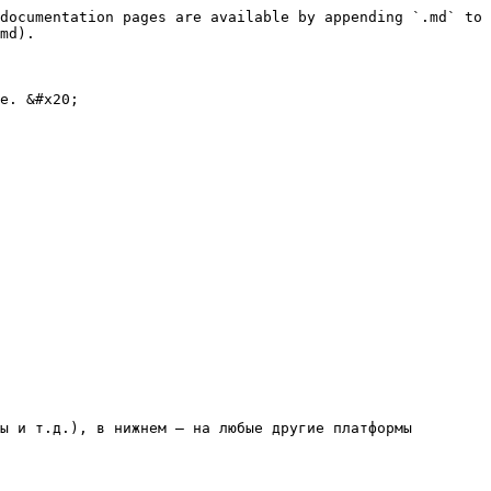
documentation pages are available by appending `.md` to 
md).

е. &#x20;

ы и т.д.), в нижнем – на любые другие платформы 