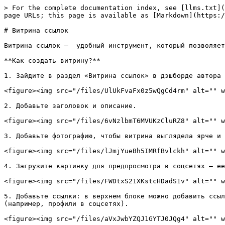
> For the complete documentation index, see [llms.txt](
page URLs; this page is available as [Markdown](https:/
# Витрина ссылок

Витрина ссылок —  удобный инструмент, который позволяет
**Как создать витрину?**

1. Зайдите в раздел «Витрина ссылок» в дэшборде автора 
<figure><img src="/files/UlUkFvaFx0z5wQgCd4rm" alt="" w
2. Добавьте заголовок и описание.

<figure><img src="/files/6vNzlbmT6MVUKzCluRZ8" alt="" w
3. Добавьте фотографию, чтобы витрина выглядела ярче и 
<figure><img src="/files/lJmjYueBh5IMRfBvlckh" alt="" w
4. Загрузите картинку для предпросмотра в соцсетях – ее
<figure><img src="/files/FWDtxS21XKstcHDadS1v" alt="" w
5. Добавьте ссылки: в верхнем блоке можно добавить ссыл
(например, профили в соцсетях).

<figure><img src="/files/aVxJwbYZQJ1GYTJ0JQg4" alt="" w