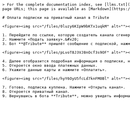
> For the complete documentation index, see [llms.txt](
page URLs; this page is available as [Markdown](https:/
# Оплата подписки на приватный канал в Tribute

<figure><img src="/files/0luzy6KIpW9bKTx1uqkM" alt=""><
1. Перейдите по ссылке, которую создатель канала сгенер
2. Нажмите «Подать заявку».&#x20;

3. Бот **@Tribute** пришлёт сообщение с подпиской, нажм
<figure><img src="/files/pLvoT8J3VJ8nOcf3s9OF" alt=""><
4. Далее отобразится подробная информация о подписке, н
5. Откроется окно ввода платежных данных.

6. Укажите данные карты и нажмите «Оплатить».

<figure><img src="/files/hyY6OyU5fcLd7knFM0Bl" alt=""><
7. Готово, подписка куплена. Нажмите «Открыть канал».

8. Откроется приватный канал.
